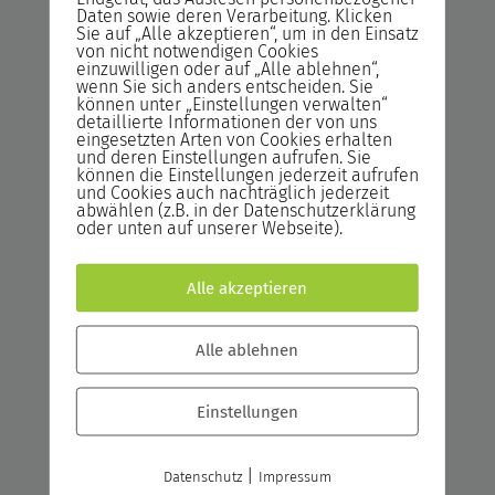
Daten sowie deren Verarbeitung. Klicken
ermöglicht wird. Sie sind außerdem mit den
Sie auf „Alle akzeptieren“, um in den Einsatz
Grundlagen des relationalen Datenbank-
von nicht notwendigen Cookies
einzuwilligen oder auf „Alle ablehnen“,
Designs und den erweiterten Möglichkeiten
wenn Sie sich anders entscheiden. Sie
der SQL-Sprache vertraut. Dazu gehören
können unter „Einstellungen verwalten“
detaillierte Informationen der von uns
Konvertierungsfunktionen, Unterabfragen
eingesetzten Arten von Cookies erhalten
und Zeitangaben.
und deren Einstellungen aufrufen. Sie
können die Einstellungen jederzeit aufrufen
und Cookies auch nachträglich jederzeit
abwählen (z.B. in der Datenschutzerklärung
Oracle SQL und PL/SQL-
oder unten auf unserer Webseite).
Neuerung in Version 12c
Nach Abschluss dieser Seminar haben die
Alle akzeptieren
Teilnehmer einen guten Überblick über die
Neuheiten und Verbesserung der Version
Alle ablehnen
12c. Eigenen Projekten steht nun nichts mehr
im Weg.
Einstellungen
Oracle Tuning für Datenbank-
|
Datenschutz
Impressum
Administratoren