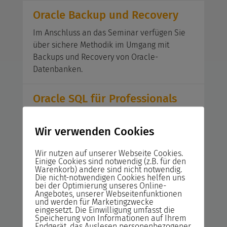
Oracle Backup und Recovery
Im Anschluss an das Seminar verfügen Sie
über sichere Methodik im Umgang mit
Backups und Recovery von Oracle-
Datenbanken.
Oracle SQL für Professionals
Nach Abschluss dieser Seminar haben die
Teilnehmer ein erweitertes Wissen von
Wir verwenden Cookies
Oracle.
Wir nutzen auf unserer Webseite Cookies.
Einige Cookies sind notwendig (z.B. für den
Oracle SQL und Oracle PL/SQL
Warenkorb) andere sind nicht notwendig.
Die nicht-notwendigen Cookies helfen uns
bei der Optimierung unseres Online-
In diesem Seminar lernen Sie die Vorteile
Angebotes, unserer Webseitenfunktionen
von PL/SQL wie z.B. Schleifen und
und werden für Marketingzwecke
eingesetzt. Die Einwilligung umfasst die
Bedingungen, zur Verfügung, wodurch Ihnen
Speicherung von Informationen auf Ihrem
die Umsetzung intelligenterer Lösungen
Endgerät, das Auslesen personenbezogener