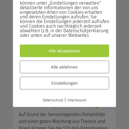
können unter „Einstellungen verwalten“
können Sie pflegeleichten und modernen
detaillierte Informationen der von uns
Standards entsprechenden Python-Code
eingesetzten Arten von Cookies erhalten
und deren Einstellungen aufrufen. Sie
schreiben. Ihr Wissen können Sie sofort
können die Einstellungen jederzeit aufrufen
erweitern und ebenso für komplexere
und Cookies auch nachträglich jederzeit
abwählen (z.B. in der Datenschutzerklärung
Projekte nutzen.
oder unten auf unserer Webseite).
Python für Programmier-
Alle akzeptieren
Anfänger
Alle Programmiereinsteiger mit wenig
Alle ablehnen
Kenntnissen, die Interessen an der
weitverbreiteten Programmiersprache
Einstellungen
Python haben.
|
Datenschutz
Impressum
SQLite mit Python Grundlagen
Auf Grund der hervorragenden Portabilität
und einer guten Mischung aus Theorie und
Praxis können Sie die SQLite3-Datenbanken