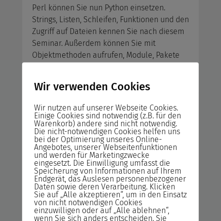
Perl können Sie nun Python einsetzen.
Strings, Listen, Schleifen, Funktionen und den
Zugriff auf Dateien kennen Sie nach diesem
Seminar. Außerdem können Sie mit
Objektmethoden aufrufen, Module, Pakete
und Klassen umgehen und Klasseninstanzen
von vorhandenen Klassen erstellen.
Wir verwenden Cookies
Python Aufbau
Wir nutzen auf unserer Webseite Cookies.
Einige Cookies sind notwendig (z.B. für den
Warenkorb) andere sind nicht notwendig.
SQL-Datenbanken können Sie nun mit Hilfe
Die nicht-notwendigen Cookies helfen uns
von Python nutzen. Die Verbindung zwischen
bei der Optimierung unseres Online-
Angebotes, unserer Webseitenfunktionen
SQL-Datenbanken und objektorientierten
und werden für Marketingzwecke
Python-Code herzustellen, stellt kein
eingesetzt. Die Einwilligung umfasst die
Speicherung von Informationen auf Ihrem
Problem mehr da.
Endgerät, das Auslesen personenbezogener
Daten sowie deren Verarbeitung. Klicken
Sie auf „Alle akzeptieren“, um in den Einsatz
Python Basiswissen
von nicht notwendigen Cookies
einzuwilligen oder auf „Alle ablehnen“,
Mit Hilfe des Konzepts der Python-Klassen
wenn Sie sich anders entscheiden. Sie