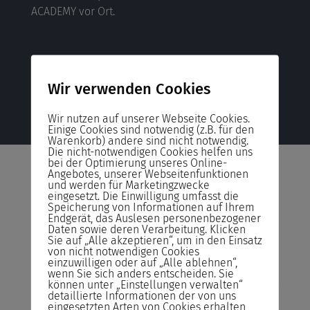
ACADEMY vor Ort.
Wir verwenden Cookies
Wir nutzen auf unserer Webseite Cookies.
Einige Cookies sind notwendig (z.B. für den
Warenkorb) andere sind nicht notwendig.
Die nicht-notwendigen Cookies helfen uns
bei der Optimierung unseres Online-
Angebotes, unserer Webseitenfunktionen
und werden für Marketingzwecke
eingesetzt. Die Einwilligung umfasst die
Unser Angebot von dem
Speicherung von Informationen auf Ihrem
Endgerät, das Auslesen personenbezogener
Daten sowie deren Verarbeitung. Klicken
Sie profitieren!
Sie auf „Alle akzeptieren“, um in den Einsatz
von nicht notwendigen Cookies
einzuwilligen oder auf „Alle ablehnen“,
Unser Angebot von dem Sie profitieren Wir bieten
wenn Sie sich anders entscheiden. Sie
Ihnen kostenlos und unverbindlich die Möglichkeit
können unter „Einstellungen verwalten“
detaillierte Informationen der von uns
an, einen Hackerangriff live in einer gesicherten
eingesetzten Arten von Cookies erhalten