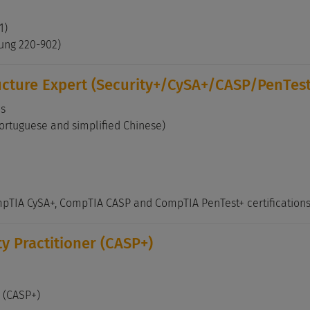
1)
fung 220-902)
ucture Expert (Security+/CySA+/CASP/PenTest
ms
Portuguese and simplified Chinese)
pTIA CySA+, CompTIA CASP and CompTIA PenTest+ certifications
y Practitioner (CASP+)
 (CASP+)