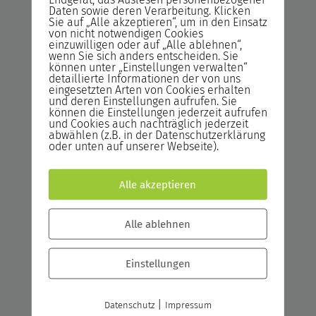
Daten sowie deren Verarbeitung. Klicken
Designelementen und
Sie auf „Alle akzeptieren“, um in den Einsatz
Gestaltungsmöglichkeiten von HTML5
von nicht notwendigen Cookies
einzuwilligen oder auf „Alle ablehnen“,
vertraut.
wenn Sie sich anders entscheiden. Sie
können unter „Einstellungen verwalten“
detaillierte Informationen der von uns
HTML5 – Der professionelle
eingesetzten Arten von Cookies erhalten
und deren Einstellungen aufrufen. Sie
Einstieg in HTML, CSS und die
können die Einstellungen jederzeit aufrufen
APIs
und Cookies auch nachträglich jederzeit
abwählen (z.B. in der Datenschutzerklärung
oder unten auf unserer Webseite).
Sie sind in der Lage eigenständig Frontends
mit HTML5, CSS3 und JavaScript aufzubauen,
oder bestehende Projekte anzupassen.
Alle akzeptieren
Java/JSP/HTML/JDBC/XML
Alle ablehnen
Komplett
Einstellungen
Nach diesem Seminar verstehen Sie, warum
der Einsatz von Java im Zusammenhang mit
dynamischen Webanwendungen,
|
Datenschutz
Impressum
Datenbankzugriffen und XML vorteilhaft ist.