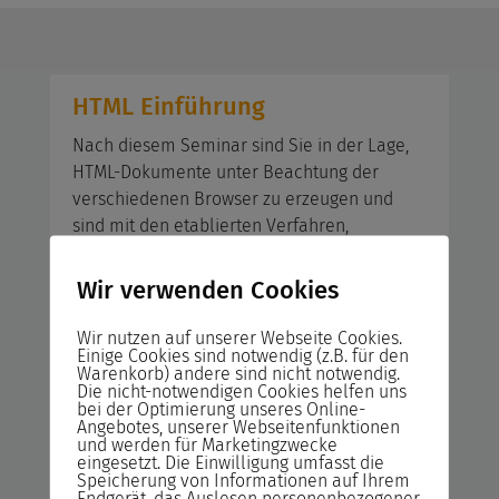
HTML Einführung
Nach diesem Seminar sind Sie in der Lage,
HTML-Dokumente unter Beachtung der
verschiedenen Browser zu erzeugen und
sind mit den etablierten Verfahren,
Designelementen und
Gestaltungsmöglichkeiten jener
Wir verwenden Cookies
Programmiersprache vertraut.
Wir nutzen auf unserer Webseite Cookies.
Einige Cookies sind notwendig (z.B. für den
HTML-Komplett
Warenkorb) andere sind nicht notwendig.
Die nicht-notwendigen Cookies helfen uns
bei der Optimierung unseres Online-
Nach diesem Seminar sind Sie in der Lage,
Angebotes, unserer Webseitenfunktionen
HTML-Dokumente unter Beachtung der
und werden für Marketingzwecke
eingesetzt. Die Einwilligung umfasst die
verschiedenen Browser zu entwickeln. Sie
Speicherung von Informationen auf Ihrem
sind mit den etablierten Verfahren,
Endgerät, das Auslesen personenbezogener