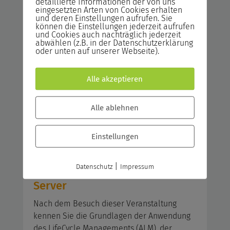
detaillierte Informationen der von uns
eingesetzten Arten von Cookies erhalten
und deren Einstellungen aufrufen. Sie
Azure DevOps / Azure DevOps
können die Einstellungen jederzeit aufrufen
und Cookies auch nachträglich jederzeit
Server
abwählen (z.B. in der Datenschutzerklärung
oder unten auf unserer Webseite).
Nach dem Besuch dieser Veranstaltung
kennen Sie die Grundlagen der Anwendung
Alle akzeptieren
des LifeCycle Managements (ALM), der
Versionsverwaltung, des
Projektmanagements, des Build
Alle ablehnen
Managements, des Testings sowie des Lab-
und Release-Managements mit Azure
Einstellungen
DevOps Servern (TFS).
|
Datenschutz
Impressum
Azure DevOps/Azure DevOps
Server
Nach dem Besuch dieser Veranstaltung
kennen Sie die Grundlagen der Anwendung
des LifeCycle Managements (ALM), der