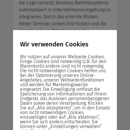
die Lage versetzt, Windows Betriebssysteme
automatisiert in Unternehmensumgebung zu
integrieren. Durch das erlernte Wissen
dieser Seminar, sinken Ihre Kosten und die
Umsetzung von Migrationen in der
Clientbetriebssystemen werden schneller
Wir verwenden Cookies
und effektiver.
Wir nutzen auf unserer Webseite Cookies.
Azure Administration Workshop
Einige Cookies sind notwendig (z.B. für den
Warenkorb) andere sind nicht notwendig.
Die nicht-notwendigen Cookies helfen uns
Dieser Kurs richtet sich an Azure-
bei der Optimierung unseres Online-
Administratoren. Azure-Administratoren
Angebotes, unserer Webseitenfunktionen
und werden für Marketingzwecke
implementieren, verwalten und überwachen
eingesetzt. Die Einwilligung umfasst die
Identitäten, Governance, Speicher,
Speicherung von Informationen auf Ihrem
Endgerät, das Auslesen personenbezogener
Computing und virtuelle Netzwerke in einer
Daten sowie deren Verarbeitung. Klicken
Cloudumgebung. Azure-Administratoren
Sie auf „Alle akzeptieren“, um in den Einsatz
von nicht notwendigen Cookies
werden Ressourcen nach Bedarf
einzuwilligen oder auf „Alle ablehnen“,
bereitstellen, messen, überwachen und
wenn Sie sich anders entscheiden. Sie
können unter „Einstellungen verwalten“
anpassen.