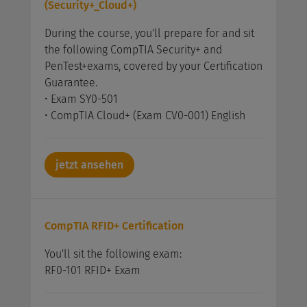
(Security+_Cloud+)
During the course, you'll prepare for and sit
the following CompTIA Security+ and
PenTest+exams, covered by your Certification
Guarantee.
• Exam SY0-501
• CompTIA Cloud+ (Exam CV0-001) English
jetzt ansehen
CompTIA RFID+ Certification
You'll sit the following exam:
RF0-101 RFID+ Exam