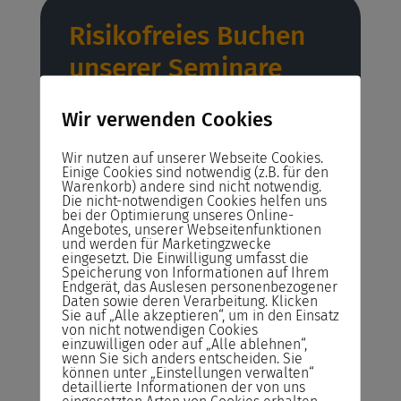
Risikofreies Buchen
unserer Seminare
Abrechnung
Wir verwenden Cookies
Sie zahlen das Seminar erst nach der
Durchführung und nicht im Voraus!
Wir nutzen auf unserer Webseite Cookies.
Einige Cookies sind notwendig (z.B. für den
Rücktrittsrecht
Warenkorb) andere sind nicht notwendig.
Die nicht-notwendigen Cookies helfen uns
Sie können kostenlos bis zum Vortrag des
bei der Optimierung unseres Online-
Seminars von der Buchung zurücktreten.
Angebotes, unserer Webseitenfunktionen
und werden für Marketingzwecke
eingesetzt. Die Einwilligung umfasst die
Reservieren statt Buchen!
Speicherung von Informationen auf Ihrem
Reservieren Sie Ihren Seminarplatz –
Endgerät, das Auslesen personenbezogener
Daten sowie deren Verarbeitung. Klicken
Buchen Sie das Seminar erst ein Tag vor
Sie auf „Alle akzeptieren“, um in den Einsatz
Seminarstart.
von nicht notwendigen Cookies
einzuwilligen oder auf „Alle ablehnen“,
wenn Sie sich anders entscheiden. Sie
Bildungsgutschein
können unter „Einstellungen verwalten“
Bildungsscheck NRW, Bildungsprämie
detaillierte Informationen der von uns
eingesetzten Arten von Cookies erhalten