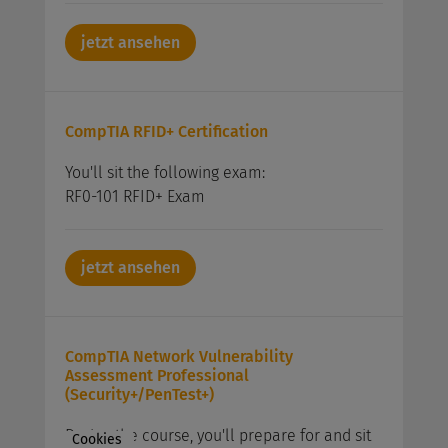
jetzt ansehen
CompTIA RFID+ Certification
You'll sit the following exam:
RF0-101 RFID+ Exam
jetzt ansehen
CompTIA Network Vulnerability
Assessment Professional
(Security+/PenTest+)
During the course, you'll prepare for and sit
Cookies