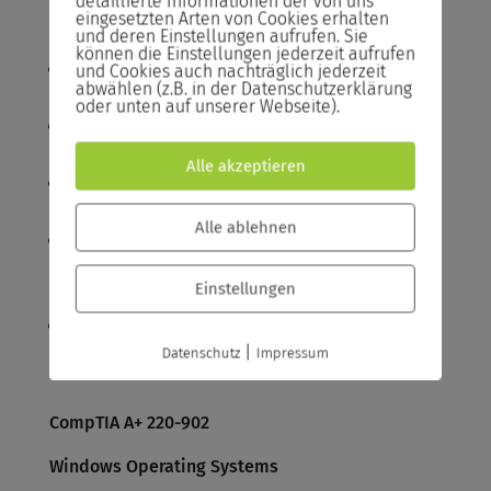
detaillierte Informationen der von uns
motherboards, RAM, CPU and power with
eingesetzten Arten von Cookies erhalten
und deren Einstellungen aufrufen. Sie
appropriate tools
können die Einstellungen jederzeit aufrufen
Troubleshoot hard drives and RAID arrays with
und Cookies auch nachträglich jederzeit
abwählen (z.B. in der Datenschutzerklärung
appropriate tools
oder unten auf unserer Webseite).
Troubleshoot common video, projector and
display issues
Alle akzeptieren
Troubleshoot wired and wireless networks with
appropriate tools
Alle ablehnen
Troubleshoot and repair common mobile
device issues while adhering to the appropriate
Einstellungen
procedures
Troubleshoot printers with appropriate tools
|
Datenschutz
Impressum
CompTIA A+ 220-902
Windows Operating Systems