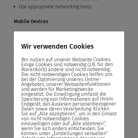
Use appropriate networking tools
Mobile Devices
Install and configure laptop hardware and
components
Wir verwenden Cookies
Explain the function of components within the
display of a laptop
Wir nutzen auf unserer Webseite Cookies.
Einige Cookies sind notwendig (z.B. für den
Given a scenario, use appropriate laptop
Warenkorb) andere sind nicht notwendig.
features
Die nicht-notwendigen Cookies helfen uns
bei der Optimierung unseres Online-
Explain the characteristics of various types of
Angebotes, unserer Webseitenfunktionen
und werden für Marketingzwecke
other mobile devices
eingesetzt. Die Einwilligung umfasst die
Compare and contrast accessories and ports of
Speicherung von Informationen auf Ihrem
Endgerät, das Auslesen personenbezogener
other mobile devices
Daten sowie deren Verarbeitung. Klicken
Sie auf „Alle akzeptieren“, um in den Einsatz
von nicht notwendigen Cookies
Hardware and Network Troubleshooting
einzuwilligen oder auf „Alle ablehnen“,
wenn Sie sich anders entscheiden. Sie
können unter „Einstellungen verwalten“
Troubleshoot common problems related to