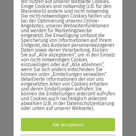
Wir nutzen auf unserer Webseite Cookies.
jedem Seminar neu aufgesetzt.
Einige Cookies sind notwendig (z.B. für den
Warenkorb) andere sind nicht notwendig.
Seminarmaterialien
Die nicht-notwendigen Cookies helfen uns
bei der Optimierung unseres Online-
Sie erhalten einen DIN A4 Schreibblock
Angebotes, unserer Webseitenfunktionen
mit passenden Stiften sowie eine
und werden für Marketingzwecke
eingesetzt. Die Einwilligung umfasst die
Seminarmappe zum Abheften der
Speicherung von Informationen auf Ihrem
Seminarsunterlagen.
Endgerät, das Auslesen personenbezogener
Daten sowie deren Verarbeitung. Klicken
Sie auf „Alle akzeptieren“, um in den Einsatz
Seminarzertifikat
von nicht notwendigen Cookies
Sie erhalten nach Abschluss des
einzuwilligen oder auf „Alle ablehnen“,
wenn Sie sich anders entscheiden. Sie
Seminars ein Seminarzertifikat inklusive
können unter „Einstellungen verwalten“
der vermittelnden Kenntnisse.
detaillierte Informationen der von uns
eingesetzten Arten von Cookies erhalten
und deren Einstellungen aufrufen. Sie
Seminarzeiten
können die Einstellungen jederzeit aufrufen
Montag bis Freitag von 8:00 Uhr bis 17:00
und Cookies auch nachträglich jederzeit
abwählen (z.B. in der Datenschutzerklärung
Uhr
oder unten auf unserer Webseite).
Ort für Präsenz-Seminare
Biplus ACADEMY
Alle akzeptieren
Godesberger Allee 125–127