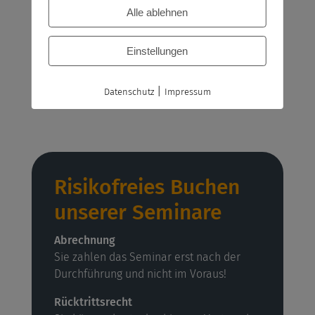
53175 Bonn
Alle ablehnen
oder als Online- sowie Inhouse-Seminar
Seminarräume
Einstellungen
Alle Seminarräume sind freundlich und
hell ausgestattet mit einer
|
Datenschutz
Impressum
hochwertigen Infrastruktur.
Risikofreies Buchen
unserer Seminare
Abrechnung
Sie zahlen das Seminar erst nach der
Durchführung und nicht im Voraus!
Rücktrittsrecht