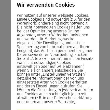
Seminarräume
Wir verwenden Cookies
Alle Seminarräume sind freundlich und
hell ausgestattet mit einer
Wir nutzen auf unserer Webseite Cookies.
hochwertigen Infrastruktur.
Einige Cookies sind notwendig (z.B. für den
Warenkorb) andere sind nicht notwendig.
Die nicht-notwendigen Cookies helfen uns
bei der Optimierung unseres Online-
Angebotes, unserer Webseitenfunktionen
und werden für Marketingzwecke
eingesetzt. Die Einwilligung umfasst die
Risikofreies Buchen
Speicherung von Informationen auf Ihrem
Endgerät, das Auslesen personenbezogener
Daten sowie deren Verarbeitung. Klicken
unserer Seminare
Sie auf „Alle akzeptieren“, um in den Einsatz
von nicht notwendigen Cookies
einzuwilligen oder auf „Alle ablehnen“,
Abrechnung
wenn Sie sich anders entscheiden. Sie
Sie zahlen das Seminar erst nach der
können unter „Einstellungen verwalten“
detaillierte Informationen der von uns
Durchführung und nicht im Voraus!
eingesetzten Arten von Cookies erhalten
und deren Einstellungen aufrufen. Sie
Rücktrittsrecht
können die Einstellungen jederzeit aufrufen
und Cookies auch nachträglich jederzeit
Sie können kostenlos bis zum Vortrag des
abwählen (z.B. in der Datenschutzerklärung
Seminars von der Buchung zurücktreten.
oder unten auf unserer Webseite).