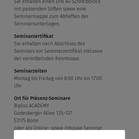
Sie erhalten einen DIN A4 Schreibblock
mit passenden Stiften sowie eine
Seminarmappe zum Abheften der
Seminarsunterlagen.
Seminarzertifikat
Sie erhalten nach Abschluss des
Seminars ein Seminarzertifikat inklusive
der vermittelnden Kenntnisse.
Seminarzeiten
Montag bis Freitag von 8:00 Uhr bis 17:00
Uhr
Ort für Präsenz-Seminare
Biplus ACADEMY
Godesberger Allee 125–127
53175 Bonn
oder als Online- sowie Inhouse-Seminar