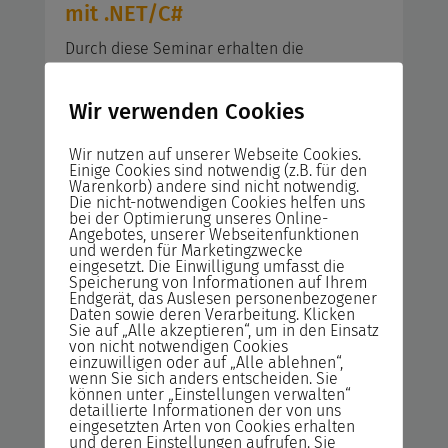
mit .NET/C#
Durch diese Seminar erhalten die
Teilnehmer einen Überblick über die neuen
Techniken von .NET zur asynchronen und
Wir verwenden Cookies
serviceorientierten Programmierung.
Dadurch wissen die Teilnehmer auch wie
Wir nutzen auf unserer Webseite Cookies.
man mehrere Threads steuert und wie man
Einige Cookies sind notwendig (z.B. für den
Warenkorb) andere sind nicht notwendig.
auf entfernte Programmabläufe zugreift.
Die nicht-notwendigen Cookies helfen uns
bei der Optimierung unseres Online-
Angebotes, unserer Webseitenfunktionen
Automatische Installation von
und werden für Marketingzwecke
eingesetzt. Die Einwilligung umfasst die
Windows 7 und Windows Server
Speicherung von Informationen auf Ihrem
Endgerät, das Auslesen personenbezogener
2012/2008 R2
Daten sowie deren Verarbeitung. Klicken
Sie auf „Alle akzeptieren“, um in den Einsatz
Die Teilnehmer dieser Seminar, werden in
von nicht notwendigen Cookies
die Lage versetzt, Windows Betriebssysteme
einzuwilligen oder auf „Alle ablehnen“,
wenn Sie sich anders entscheiden. Sie
automatisiert in Unternehmensumgebung zu
können unter „Einstellungen verwalten“
integrieren. Durch das erlernte Wissen
detaillierte Informationen der von uns
eingesetzten Arten von Cookies erhalten
dieser Seminar, sinken Ihre Kosten und die
und deren Einstellungen aufrufen. Sie