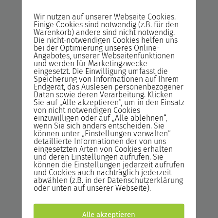
Clientsystem und Windows 2012
Wir nutzen auf unserer Webseite Cookies.
R2/2016/2019 als Serversystem zu verwalten.
Einige Cookies sind notwendig (z.B. für den
Warenkorb) andere sind nicht notwendig.
Die nicht-notwendigen Cookies helfen uns
bei der Optimierung unseres Online-
Windows Server 2019/2022
Angebotes, unserer Webseitenfunktionen
Aufbau: Fortgeschrittene
und werden für Marketingzwecke
eingesetzt. Die Einwilligung umfasst die
Themen für Administratoren
Speicherung von Informationen auf Ihrem
Endgerät, das Auslesen personenbezogener
Nach Absolvieren dieser Seminar, sind die
Daten sowie deren Verarbeitung. Klicken
Sie auf „Alle akzeptieren“, um in den Einsatz
Teilnehmer in der Lage die verschiedenen
von nicht notwendigen Cookies
thematisierten Funktionen zu bewerten, um
einzuwilligen oder auf „Alle ablehnen“,
wenn Sie sich anders entscheiden. Sie
sie dann zielgerichtet im Unternehmen
können unter „Einstellungen verwalten“
einzusetzen.
detaillierte Informationen der von uns
eingesetzten Arten von Cookies erhalten
und deren Einstellungen aufrufen. Sie
können die Einstellungen jederzeit aufrufen
Windows Server 2019/2022:
und Cookies auch nachträglich jederzeit
Kompakt für Administratoren
abwählen (z.B. in der Datenschutzerklärung
oder unten auf unserer Webseite).
Nach der Seminar sind die Teilnehmer in der
Lage Windows Server 2019/2022 zielgerichtet
Alle akzeptieren