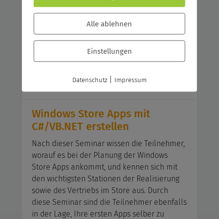
und effektiv im Unternehmen zu nutzen.
Alle ablehnen
Windows Server 2019/2022:
Remotedesktopdienste
Einstellungen
Diese Seminar zielt auf das Einsetzten von
Remotedesktop-Diensten unter Windows
|
Datenschutz
Impressum
Server 2019/2022 in Ihrem Unternehmen ab.
Windows Store Apps mit
C#/VB.NET erstellen
Nach dieser Seminar wissen die Teilnehmer,
worauf es bei der Planung der Windows
Store Apps ankommt, und kennen sich mit
den wichtigsten Stationen der Realisierung
sowie des Vertriebs im Store aus. Durch
diese Seminar sind die Teilnehmer ebenfalls
in der Lage, Ihre ersten Apps selber zu