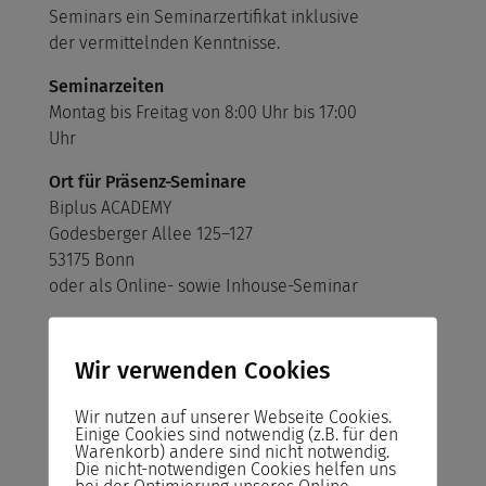
Seminars ein Seminarzertifikat inklusive
der vermittelnden Kenntnisse.
Seminarzeiten
Montag bis Freitag von 8:00 Uhr bis 17:00
Uhr
Ort für Präsenz-Seminare
Biplus ACADEMY
Godesberger Allee 125–127
53175 Bonn
oder als Online- sowie Inhouse-Seminar
Seminarräume
Alle Seminarräume sind freundlich und
Wir verwenden Cookies
hell ausgestattet mit einer
hochwertigen Infrastruktur.
Wir nutzen auf unserer Webseite Cookies.
Einige Cookies sind notwendig (z.B. für den
Warenkorb) andere sind nicht notwendig.
Die nicht-notwendigen Cookies helfen uns