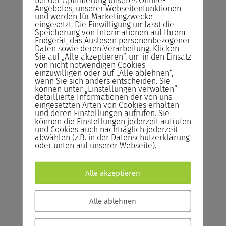
bei der Optimierung unseres Online-
Angebotes, unserer Webseitenfunktionen
und werden für Marketingzwecke
Risikofreies Buchen
eingesetzt. Die Einwilligung umfasst die
Speicherung von Informationen auf Ihrem
unserer Seminare
Endgerät, das Auslesen personenbezogener
Daten sowie deren Verarbeitung. Klicken
Sie auf „Alle akzeptieren“, um in den Einsatz
Abrechnung
von nicht notwendigen Cookies
einzuwilligen oder auf „Alle ablehnen“,
Sie zahlen das Seminar erst nach der
wenn Sie sich anders entscheiden. Sie
Durchführung und nicht im Voraus!
können unter „Einstellungen verwalten“
detaillierte Informationen der von uns
eingesetzten Arten von Cookies erhalten
Rücktrittsrecht
und deren Einstellungen aufrufen. Sie
Sie können kostenlos bis zum Vortrag des
können die Einstellungen jederzeit aufrufen
und Cookies auch nachträglich jederzeit
Seminars von der Buchung zurücktreten.
abwählen (z.B. in der Datenschutzerklärung
oder unten auf unserer Webseite).
Reservieren statt Buchen!
Reservieren Sie Ihren Seminarplatz –
Alle akzeptieren
Buchen Sie das Seminar erst ein Tag vor
Seminarstart.
Alle ablehnen
Bildungsgutschein
Bildungsscheck NRW, Bildungsprämie