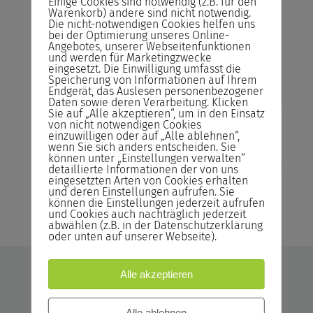
Seminarstart.
Einige Cookies sind notwendig (z.B. für den
Warenkorb) andere sind nicht notwendig.
Die nicht-notwendigen Cookies helfen uns
Bildungsgutschein
bei der Optimierung unseres Online-
Bildungsscheck NRW, Bildungsprämie
Angebotes, unserer Webseitenfunktionen
und werden für Marketingzwecke
eingesetzt. Die Einwilligung umfasst die
Speicherung von Informationen auf Ihrem
Jetzt anfragen
Endgerät, das Auslesen personenbezogener
Daten sowie deren Verarbeitung. Klicken
Sie auf „Alle akzeptieren“, um in den Einsatz
von nicht notwendigen Cookies
einzuwilligen oder auf „Alle ablehnen“,
wenn Sie sich anders entscheiden. Sie
können unter „Einstellungen verwalten“
detaillierte Informationen der von uns
eingesetzten Arten von Cookies erhalten
und deren Einstellungen aufrufen. Sie
können die Einstellungen jederzeit aufrufen
und Cookies auch nachträglich jederzeit
abwählen (z.B. in der Datenschutzerklärung
oder unten auf unserer Webseite).
Alle akzeptieren
Alle ablehnen