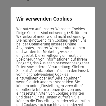
Wir verwenden Cookies
Risikofreies Buchen
Wir nutzen auf unserer Webseite Cookies.
Einige Cookies sind notwendig (z.B. für den
unserer Seminare
Warenkorb) andere sind nicht notwendig.
Die nicht-notwendigen Cookies helfen uns
bei der Optimierung unseres Online-
Abrechnung
Angebotes, unserer Webseitenfunktionen
Sie zahlen das Seminar erst nach der
und werden für Marketingzwecke
eingesetzt. Die Einwilligung umfasst die
Durchführung und nicht im Voraus!
Speicherung von Informationen auf Ihrem
Endgerät, das Auslesen personenbezogener
Rücktrittsrecht
Daten sowie deren Verarbeitung. Klicken
Sie auf „Alle akzeptieren“, um in den Einsatz
Sie können kostenlos bis zum Vortrag des
von nicht notwendigen Cookies
Seminars von der Buchung zurücktreten.
einzuwilligen oder auf „Alle ablehnen“,
wenn Sie sich anders entscheiden. Sie
können unter „Einstellungen verwalten“
Reservieren statt Buchen!
detaillierte Informationen der von uns
Reservieren Sie Ihren Seminarplatz –
eingesetzten Arten von Cookies erhalten
und deren Einstellungen aufrufen. Sie
Buchen Sie das Seminar erst ein Tag vor
können die Einstellungen jederzeit aufrufen
Seminarstart.
und Cookies auch nachträglich jederzeit