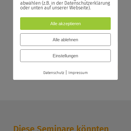
abwählen (z.B. in der Datenschutzerklärung
oder unten auf unserer Webseite).
Bildungsgutschein
Bildungsscheck NRW, Bildungsprämie
Alle akzeptieren
Jetzt anfragen
Alle ablehnen
Einstellungen
|
Datenschutz
Impressum
Diese Seminare könnten