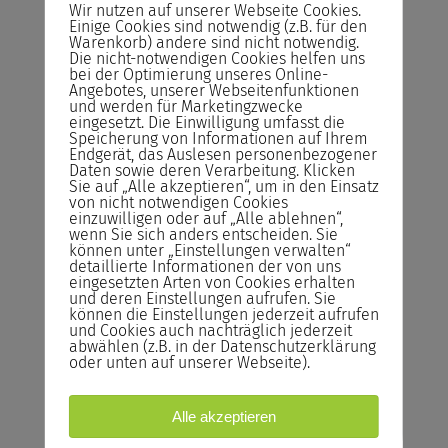
unserer Seminare
Wir nutzen auf unserer Webseite Cookies.
Einige Cookies sind notwendig (z.B. für den
Abrechnung
Warenkorb) andere sind nicht notwendig.
Die nicht-notwendigen Cookies helfen uns
Sie zahlen das Seminar erst nach der
bei der Optimierung unseres Online-
Durchführung und nicht im Voraus!
Angebotes, unserer Webseitenfunktionen
und werden für Marketingzwecke
eingesetzt. Die Einwilligung umfasst die
Rücktrittsrecht
Speicherung von Informationen auf Ihrem
Sie können kostenlos bis zum Vortrag des
Endgerät, das Auslesen personenbezogener
Daten sowie deren Verarbeitung. Klicken
Seminars von der Buchung zurücktreten.
Sie auf „Alle akzeptieren“, um in den Einsatz
von nicht notwendigen Cookies
Reservieren statt Buchen!
einzuwilligen oder auf „Alle ablehnen“,
wenn Sie sich anders entscheiden. Sie
Reservieren Sie Ihren Seminarplatz –
können unter „Einstellungen verwalten“
Buchen Sie das Seminar erst ein Tag vor
detaillierte Informationen der von uns
eingesetzten Arten von Cookies erhalten
Seminarstart.
und deren Einstellungen aufrufen. Sie
können die Einstellungen jederzeit aufrufen
Bildungsgutschein
und Cookies auch nachträglich jederzeit
abwählen (z.B. in der Datenschutzerklärung
Bildungsscheck NRW, Bildungsprämie
oder unten auf unserer Webseite).
Jetzt anfragen
Alle akzeptieren