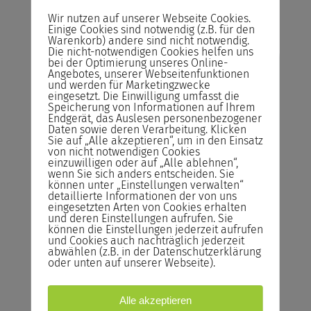
Wir nutzen auf unserer Webseite Cookies.
Einige Cookies sind notwendig (z.B. für den
Warenkorb) andere sind nicht notwendig.
Die nicht-notwendigen Cookies helfen uns
bei der Optimierung unseres Online-
Risikofreies Buchen
Angebotes, unserer Webseitenfunktionen
und werden für Marketingzwecke
unserer Seminare
eingesetzt. Die Einwilligung umfasst die
Speicherung von Informationen auf Ihrem
Endgerät, das Auslesen personenbezogener
Abrechnung
Daten sowie deren Verarbeitung. Klicken
Sie auf „Alle akzeptieren“, um in den Einsatz
Sie zahlen das Seminar erst nach der
von nicht notwendigen Cookies
Durchführung und nicht im Voraus!
einzuwilligen oder auf „Alle ablehnen“,
wenn Sie sich anders entscheiden. Sie
können unter „Einstellungen verwalten“
Rücktrittsrecht
detaillierte Informationen der von uns
Sie können kostenlos bis zum Vortrag des
eingesetzten Arten von Cookies erhalten
und deren Einstellungen aufrufen. Sie
Seminars von der Buchung zurücktreten.
können die Einstellungen jederzeit aufrufen
und Cookies auch nachträglich jederzeit
Reservieren statt Buchen!
abwählen (z.B. in der Datenschutzerklärung
oder unten auf unserer Webseite).
Reservieren Sie Ihren Seminarplatz –
Buchen Sie das Seminar erst ein Tag vor
Seminarstart.
Alle akzeptieren