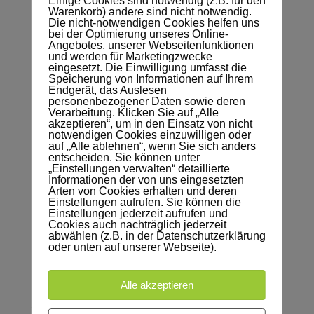
Einige Cookies sind notwendig (z.B. für den
Warenkorb) andere sind nicht notwendig.
Vermittlung der Theorie in Kombination
Die nicht-notwendigen Cookies helfen uns
mit der Bearbeitung von praxisnahen
bei der Optimierung unseres Online-
Angebotes, unserer Webseitenfunktionen
Beispielen.
und werden für Marketingzwecke
eingesetzt. Die Einwilligung umfasst die
Seminarunterlagen
Speicherung von Informationen auf Ihrem
Endgerät, das Auslesen
Sie erhalten zu jedem Seminar die
personenbezogener Daten sowie deren
passenden Unterlagen oder passende
Verarbeitung. Klicken Sie auf „Alle
akzeptieren“, um in den Einsatz von nicht
Fachliteratur.
notwendigen Cookies einzuwilligen oder
auf „Alle ablehnen“, wenn Sie sich anders
Technische Umgebung
entscheiden. Sie können unter
„Einstellungen verwalten“ detaillierte
Der Arbeitsplatz ist mit hochwertigen
Informationen der von uns eingesetzten
und leistungsstarken PCs sowie
Arten von Cookies erhalten und deren
Einstellungen aufrufen. Sie können die
Virtuellen Maschinen ausgestattet.
Einstellungen jederzeit aufrufen und
Ebenso sind die Monitore
Cookies auch nachträglich jederzeit
abwählen (z.B. in der Datenschutzerklärung
Höhenverstellbar.
oder unten auf unserer Webseite).
Seminarumgebung
Alle akzeptieren
Alle Systeme werden individuell vor
jedem Seminar neu aufgesetzt.