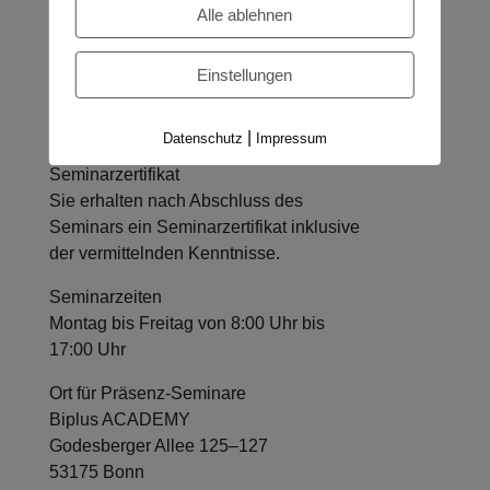
Alle ablehnen
Seminarmaterialien
Sie erhalten einen DIN A4 Schreibblock
Einstellungen
mit passenden Stiften sowie eine
Seminarmappe zum Abheften der
Seminarsunterlagen.
|
Datenschutz
Impressum
Seminarzertifikat
Sie erhalten nach Abschluss des
Seminars ein Seminarzertifikat inklusive
der vermittelnden Kenntnisse.
Seminarzeiten
Montag bis Freitag von 8:00 Uhr bis
17:00 Uhr
Ort für Präsenz-Seminare
Biplus ACADEMY
Godesberger Allee 125–127
53175 Bonn