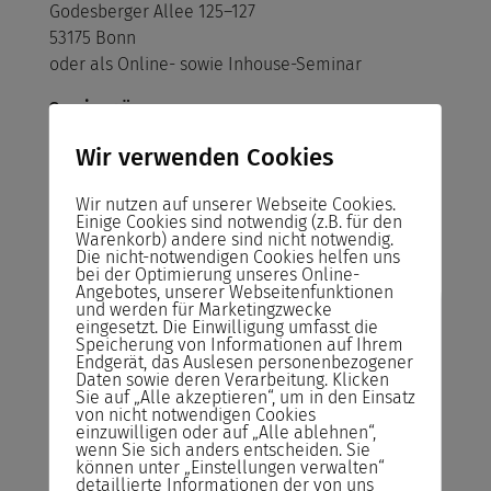
Godesberger Allee 125–127
53175 Bonn
oder als Online- sowie Inhouse-Seminar
Seminarräume
Alle Seminarräume sind freundlich und
Wir verwenden Cookies
hell ausgestattet mit einer
hochwertigen Infrastruktur.
Wir nutzen auf unserer Webseite Cookies.
Einige Cookies sind notwendig (z.B. für den
Warenkorb) andere sind nicht notwendig.
Die nicht-notwendigen Cookies helfen uns
bei der Optimierung unseres Online-
Angebotes, unserer Webseitenfunktionen
und werden für Marketingzwecke
Risikofreies Buchen
eingesetzt. Die Einwilligung umfasst die
Speicherung von Informationen auf Ihrem
unserer Seminare
Endgerät, das Auslesen personenbezogener
Daten sowie deren Verarbeitung. Klicken
Sie auf „Alle akzeptieren“, um in den Einsatz
Abrechnung
von nicht notwendigen Cookies
Sie zahlen das Seminar erst nach der
einzuwilligen oder auf „Alle ablehnen“,
wenn Sie sich anders entscheiden. Sie
Durchführung und nicht im Voraus!
können unter „Einstellungen verwalten“
detaillierte Informationen der von uns