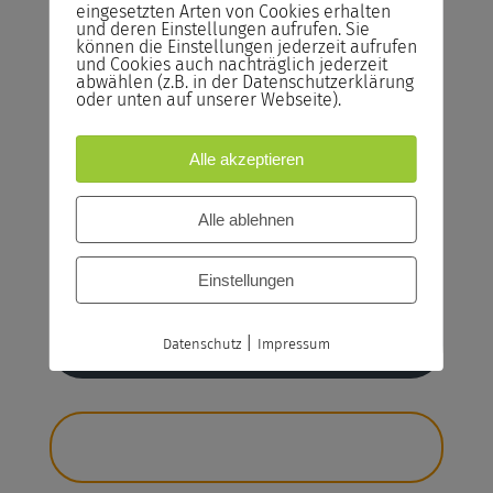
Rücktrittsrecht
eingesetzten Arten von Cookies erhalten
und deren Einstellungen aufrufen. Sie
Sie können kostenlos bis zum Vortrag des
können die Einstellungen jederzeit aufrufen
Seminars von der Buchung zurücktreten.
und Cookies auch nachträglich jederzeit
abwählen (z.B. in der Datenschutzerklärung
oder unten auf unserer Webseite).
Reservieren statt Buchen!
Reservieren Sie Ihren Seminarplatz –
Buchen Sie das Seminar erst ein Tag vor
Alle akzeptieren
Seminarstart.
Alle ablehnen
Bildungsgutschein
Bildungsscheck NRW, Bildungsprämie
Einstellungen
Jetzt anfragen
|
Datenschutz
Impressum