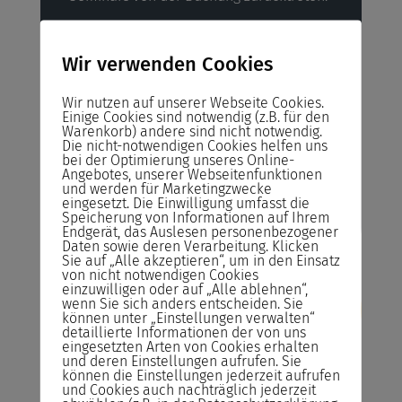
Reservieren statt Buchen!
Reservieren Sie Ihren Seminarplatz –
Wir verwenden Cookies
Buchen Sie das Seminar erst ein Tag vor
Seminarstart.
Wir nutzen auf unserer Webseite Cookies.
Einige Cookies sind notwendig (z.B. für den
Warenkorb) andere sind nicht notwendig.
Bildungsgutschein
Die nicht-notwendigen Cookies helfen uns
Bildungsscheck NRW, Bildungsprämie
bei der Optimierung unseres Online-
Angebotes, unserer Webseitenfunktionen
und werden für Marketingzwecke
eingesetzt. Die Einwilligung umfasst die
Jetzt anfragen
Speicherung von Informationen auf Ihrem
Endgerät, das Auslesen personenbezogener
Daten sowie deren Verarbeitung. Klicken
Sie auf „Alle akzeptieren“, um in den Einsatz
von nicht notwendigen Cookies
einzuwilligen oder auf „Alle ablehnen“,
wenn Sie sich anders entscheiden. Sie
können unter „Einstellungen verwalten“
detaillierte Informationen der von uns
eingesetzten Arten von Cookies erhalten
und deren Einstellungen aufrufen. Sie
können die Einstellungen jederzeit aufrufen
und Cookies auch nachträglich jederzeit