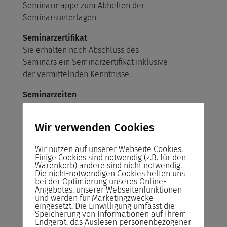
Seminarmappe zum Abheften der
Seminarsunterlagen.
Seminarzertifikat
Sie erhalten nach Abschluss des
Seminars ein Seminarzertifikat inklusive
der vermittelnden Kenntnisse.
Seminarzeiten
Montag bis Freitag von 8:00 Uhr bis 17:00
Uhr
Wir verwenden Cookies
Ort für Präsenz-Seminare
Wir nutzen auf unserer Webseite Cookies.
Biplus ACADEMY
Einige Cookies sind notwendig (z.B. für den
Godesberger Allee 125–127
Warenkorb) andere sind nicht notwendig.
Die nicht-notwendigen Cookies helfen uns
53175 Bonn
bei der Optimierung unseres Online-
oder als Online- sowie Inhouse-Seminar
Angebotes, unserer Webseitenfunktionen
und werden für Marketingzwecke
eingesetzt. Die Einwilligung umfasst die
Seminarräume
Speicherung von Informationen auf Ihrem
Alle Seminarräume sind freundlich und
Endgerät, das Auslesen personenbezogener