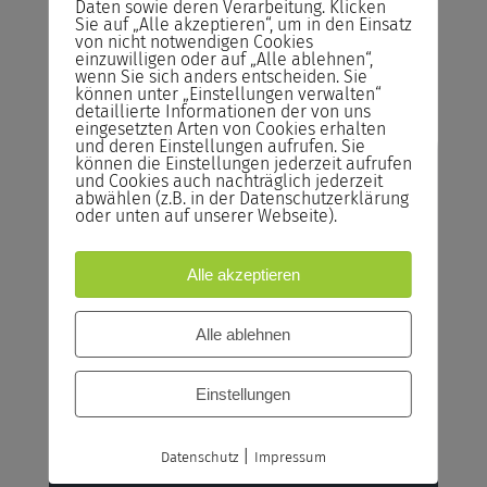
Daten sowie deren Verarbeitung. Klicken
hell ausgestattet mit einer
Sie auf „Alle akzeptieren“, um in den Einsatz
hochwertigen Infrastruktur.
von nicht notwendigen Cookies
einzuwilligen oder auf „Alle ablehnen“,
wenn Sie sich anders entscheiden. Sie
können unter „Einstellungen verwalten“
detaillierte Informationen der von uns
eingesetzten Arten von Cookies erhalten
und deren Einstellungen aufrufen. Sie
Risikofreies Buchen
können die Einstellungen jederzeit aufrufen
und Cookies auch nachträglich jederzeit
abwählen (z.B. in der Datenschutzerklärung
unserer Seminare
oder unten auf unserer Webseite).
Abrechnung
Alle akzeptieren
Sie zahlen das Seminar erst nach der
Durchführung und nicht im Voraus!
Alle ablehnen
Rücktrittsrecht
Sie können kostenlos bis zum Vortrag des
Einstellungen
Seminars von der Buchung zurücktreten.
Reservieren statt Buchen!
|
Datenschutz
Impressum
Reservieren Sie Ihren Seminarplatz –