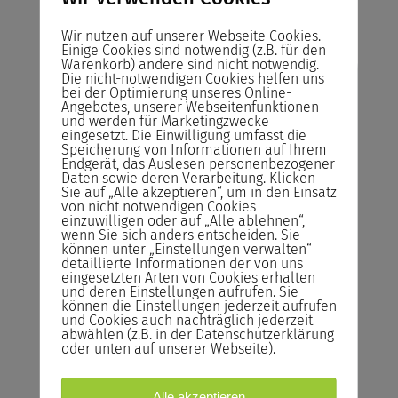
Wir nutzen auf unserer Webseite Cookies.
Einige Cookies sind notwendig (z.B. für den
Warenkorb) andere sind nicht notwendig.
Die nicht-notwendigen Cookies helfen uns
Risikofreies Buchen
bei der Optimierung unseres Online-
Angebotes, unserer Webseitenfunktionen
unserer Seminare
und werden für Marketingzwecke
eingesetzt. Die Einwilligung umfasst die
Speicherung von Informationen auf Ihrem
Abrechnung
Endgerät, das Auslesen personenbezogener
Sie zahlen das Seminar erst nach der
Daten sowie deren Verarbeitung. Klicken
Sie auf „Alle akzeptieren“, um in den Einsatz
Durchführung und nicht im Voraus!
von nicht notwendigen Cookies
einzuwilligen oder auf „Alle ablehnen“,
Rücktrittsrecht
wenn Sie sich anders entscheiden. Sie
können unter „Einstellungen verwalten“
Sie können kostenlos bis zum Vortrag des
detaillierte Informationen der von uns
Seminars von der Buchung zurücktreten.
eingesetzten Arten von Cookies erhalten
und deren Einstellungen aufrufen. Sie
können die Einstellungen jederzeit aufrufen
Reservieren statt Buchen!
und Cookies auch nachträglich jederzeit
Reservieren Sie Ihren Seminarplatz –
abwählen (z.B. in der Datenschutzerklärung
oder unten auf unserer Webseite).
Buchen Sie das Seminar erst ein Tag vor
Seminarstart.
Alle akzeptieren