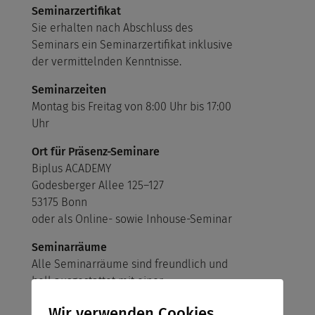
Seminarzertifikat
Sie erhalten nach Abschluss des
Seminars ein Seminarzertifikat inklusive
der vermittelnden Kenntnisse.
Seminarzeiten
Montag bis Freitag von 8:00 Uhr bis 17:00
Uhr
Ort für Präsenz-Seminare
Biplus ACADEMY
Godesberger Allee 125–127
53175 Bonn
oder als Online- sowie Inhouse-Seminar
Seminarräume
Alle Seminarräume sind freundlich und
hell ausgestattet mit einer
hochwertigen Infrastruktur.
Wir verwenden Cookies