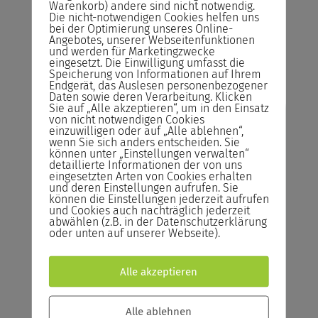
Alle Seminarräume sind freundlich und
Warenkorb) andere sind nicht notwendig.
Die nicht-notwendigen Cookies helfen uns
hell ausgestattet mit einer
bei der Optimierung unseres Online-
hochwertigen Infrastruktur.
Angebotes, unserer Webseitenfunktionen
und werden für Marketingzwecke
eingesetzt. Die Einwilligung umfasst die
Speicherung von Informationen auf Ihrem
Endgerät, das Auslesen personenbezogener
Daten sowie deren Verarbeitung. Klicken
Sie auf „Alle akzeptieren“, um in den Einsatz
Risikofreies Buchen
von nicht notwendigen Cookies
einzuwilligen oder auf „Alle ablehnen“,
wenn Sie sich anders entscheiden. Sie
unserer Seminare
können unter „Einstellungen verwalten“
detaillierte Informationen der von uns
eingesetzten Arten von Cookies erhalten
Abrechnung
und deren Einstellungen aufrufen. Sie
Sie zahlen das Seminar erst nach der
können die Einstellungen jederzeit aufrufen
und Cookies auch nachträglich jederzeit
Durchführung und nicht im Voraus!
abwählen (z.B. in der Datenschutzerklärung
oder unten auf unserer Webseite).
Rücktrittsrecht
Sie können kostenlos bis zum Vortrag des
Alle akzeptieren
Seminars von der Buchung zurücktreten.
Reservieren statt Buchen!
Alle ablehnen