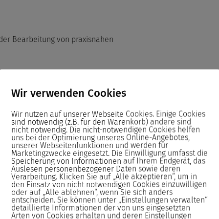
 der Bearbeitung von praxisnahen
en Unterlagen oder passende
Wir verwenden Cookies
Wir nutzen auf unserer Webseite Cookies. Einige Cookies
sind notwendig (z.B. für den Warenkorb) andere sind
istungsstarken PCs sowie
nicht notwendig. Die nicht-notwendigen Cookies helfen
ind die Monitore Höhenverstellbar.
uns bei der Optimierung unseres Online-Angebotes,
unserer Webseitenfunktionen und werden für
Marketingzwecke eingesetzt. Die Einwilligung umfasst die
Speicherung von Informationen auf Ihrem Endgerät, das
Seminar neu aufgesetzt.
Auslesen personenbezogener Daten sowie deren
Verarbeitung. Klicken Sie auf „Alle akzeptieren“, um in
den Einsatz von nicht notwendigen Cookies einzuwilligen
oder auf „Alle ablehnen“, wenn Sie sich anders
passenden Stiften sowie eine
entscheiden. Sie können unter „Einstellungen verwalten“
detaillierte Informationen der von uns eingesetzten
nterlagen.
Arten von Cookies erhalten und deren Einstellungen