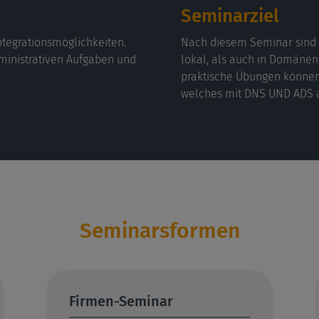
Seminarziel
ntegrationsmöglichkeiten.
Nach diesem Seminar sind 
dministrativen Aufgaben und
lokal, als auch in Domäne
praktische Übungen können
welches mit DNS UND ADS au
Seminarsformen
Firmen-Seminar