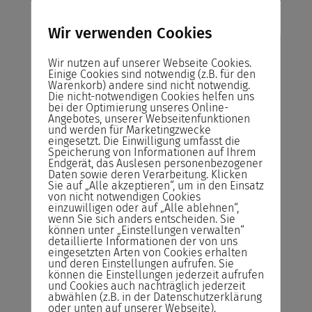
Wir verwenden Cookies
Risikofreies Buchen
Wir nutzen auf unserer Webseite Cookies.
unserer Seminare
Einige Cookies sind notwendig (z.B. für den
Warenkorb) andere sind nicht notwendig.
Die nicht-notwendigen Cookies helfen uns
Abrechnung
bei der Optimierung unseres Online-
Angebotes, unserer Webseitenfunktionen
Sie zahlen das Seminar erst nach der
und werden für Marketingzwecke
Durchführung und nicht im Voraus!
eingesetzt. Die Einwilligung umfasst die
Speicherung von Informationen auf Ihrem
Endgerät, das Auslesen personenbezogener
Rücktrittsrecht
Daten sowie deren Verarbeitung. Klicken
Sie können kostenlos bis zum Vortrag des
Sie auf „Alle akzeptieren“, um in den Einsatz
von nicht notwendigen Cookies
Seminars von der Buchung zurücktreten.
einzuwilligen oder auf „Alle ablehnen“,
wenn Sie sich anders entscheiden. Sie
Reservieren statt Buchen!
können unter „Einstellungen verwalten“
detaillierte Informationen der von uns
Reservieren Sie Ihren Seminarplatz –
eingesetzten Arten von Cookies erhalten
Buchen Sie das Seminar erst ein Tag vor
und deren Einstellungen aufrufen. Sie
können die Einstellungen jederzeit aufrufen
Seminarstart.
und Cookies auch nachträglich jederzeit
abwählen (z.B. in der Datenschutzerklärung
Bildungsgutschein
oder unten auf unserer Webseite).