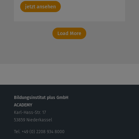
jetzt ansehen
Load More
Bildungsinstitut plus GmbH
ACADEMY
Karl-Hass-Str. 17
53859 Niederkassel
Tel. +49 (0) 2208 934 8000