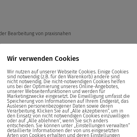
 der Bearbeitung von praxisnahen
Wir verwenden Cookies
en Unterlagen oder passende
Wir nutzen auf unserer Webseite Cookies. Einige Cookies
sind notwendig (z.B. für den Warenkorb) andere sind
nicht notwendig. Die nicht-notwendigen Cookies helfen
uns bei der Optimierung unseres Online-Angebotes,
istungsstarken PCs sowie
unserer Webseitenfunktionen und werden für
ind die Monitore Höhenverstellbar.
Marketingzwecke eingesetzt. Die Einwilligung umfasst die
Speicherung von Informationen auf Ihrem Endgerät, das
Auslesen personenbezogener Daten sowie deren
Verarbeitung. Klicken Sie auf „Alle akzeptieren“, um in
Seminar neu aufgesetzt.
den Einsatz von nicht notwendigen Cookies einzuwilligen
oder auf „Alle ablehnen“, wenn Sie sich anders
entscheiden. Sie können unter „Einstellungen verwalten“
detaillierte Informationen der von uns eingesetzten
passenden Stiften sowie eine
Arten von Cookies erhalten und deren Einstellungen