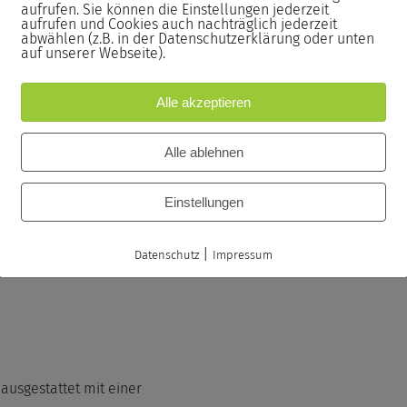
aufrufen. Sie können die Einstellungen jederzeit
aufrufen und Cookies auch nachträglich jederzeit
abwählen (z.B. in der Datenschutzerklärung oder unten
passenden Stiften sowie eine
auf unserer Webseite).
nterlagen.
Alle akzeptieren
n Seminarzertifikat inklusive der
Alle ablehnen
Einstellungen
|
Datenschutz
Impressum
ausgestattet mit einer