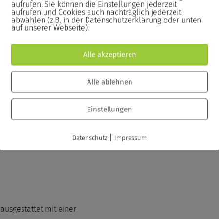
aufrufen. Sie können die Einstellungen jederzeit
aufrufen und Cookies auch nachträglich jederzeit
abwählen (z.B. in der Datenschutzerklärung oder unten
passenden Stiften sowie eine
auf unserer Webseite).
nterlagen.
Alle akzeptieren
n Seminarzertifikat inklusive der
Alle ablehnen
Einstellungen
|
Datenschutz
Impressum
ausgestattet mit einer