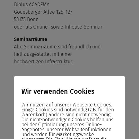
Biplus ACADEMY
Godesberger Allee 125–127
53175 Bonn
oder als Online- sowie Inhouse-Seminar
Seminarräume
Alle Seminarräume sind freundlich und
hell ausgestattet mit einer
hochwertigen Infrastruktur.
Wir verwenden Cookies
Risikofreies Buchen
Wir nutzen auf unserer Webseite Cookies.
unserer Seminare
Einige Cookies sind notwendig (z.B. für den
Warenkorb) andere sind nicht notwendig.
Die nicht-notwendigen Cookies helfen uns
Abrechnung
bei der Optimierung unseres Online-
Angebotes, unserer Webseitenfunktionen
Sie zahlen das Seminar erst nach der
und werden für Marketingzwecke
Durchführung und nicht im Voraus!