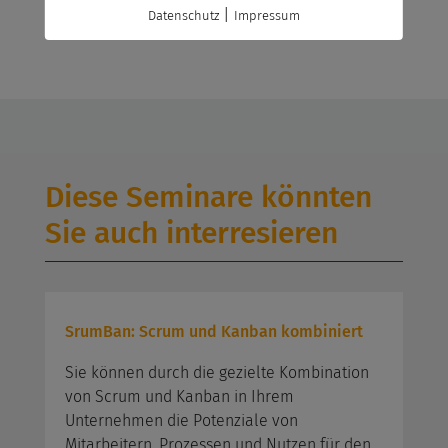
|
Datenschutz
Impressum
Diese Seminare könnten
Sie auch interresieren
SrumBan: Scrum und Kanban kombiniert
Sie können durch die gezielte Kombination
von Scrum und Kanban in Ihrem
Unternehmen die Potenziale von
Mitarbeitern, Prozessen und Nutzen für den