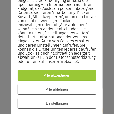
eingesetzt. Die Einwilligung umfasst die
Speicherung von Informationen auf Ihrem
Endgerät, das Auslesen personenbezogener
Rücktrittsrecht
Daten sowie deren Verarbeitung. Klicken
Sie können kostenlos bis zum Vortrag des
Sie auf „Alle akzeptieren“, um in den Einsatz
von nicht notwendigen Cookies
Seminars von der Buchung zurücktreten.
einzuwilligen oder auf „Alle ablehnen“,
wenn Sie sich anders entscheiden. Sie
Reservieren statt Buchen!
können unter „Einstellungen verwalten“
detaillierte Informationen der von uns
Reservieren Sie Ihren Seminarplatz –
eingesetzten Arten von Cookies erhalten
Buchen Sie das Seminar erst ein Tag vor
und deren Einstellungen aufrufen. Sie
können die Einstellungen jederzeit aufrufen
Seminarstart.
und Cookies auch nachträglich jederzeit
abwählen (z.B. in der Datenschutzerklärung
Bildungsgutschein
oder unten auf unserer Webseite).
Bildungsscheck NRW, Bildungsprämie
Alle akzeptieren
Jetzt anfragen
Alle ablehnen
Einstellungen