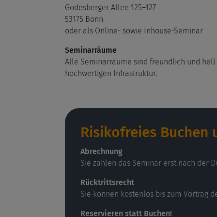
Godesberger Allee 125–127
53175 Bonn
oder als Online- sowie Inhouse-Seminar
Seminarräume
Alle Seminarräume sind freundlich und hell 
hochwertigen Infrastruktur.
Risikofreies Buchen
Abrechnung
Sie zahlen das Seminar erst nach der D
Rücktrittsrecht
Sie können kostenlos bis zum Vortrag d
Reservieren statt Buchen!