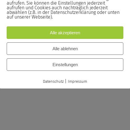
aufrufen. Sie können die Einstellungen jederzeit
aufrufen und Cookies auch nachträglich jederzeit
abwählen (z.B. in der Datenschutzerklärung oder unten
istungsstarken PCs sowie
auf unserer Webseite).
ind die Monitore Höhenverstellbar.
Alle akzeptieren
Seminar neu aufgesetzt.
Alle ablehnen
passenden Stiften sowie eine
Einstellungen
nterlagen.
|
Datenschutz
Impressum
n Seminarzertifikat inklusive der